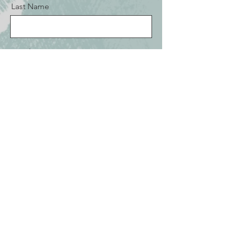
Last Name
Email
Message
Verzend!