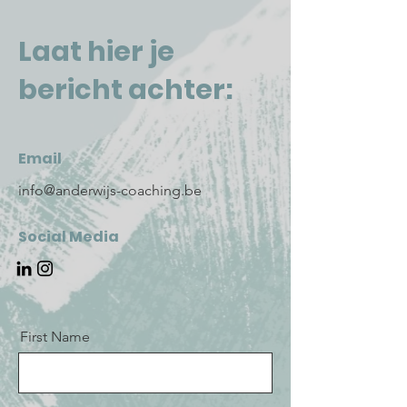
Laat hier je
bericht achter:
Email
info@anderwijs-coaching.be
Social Media
First Name